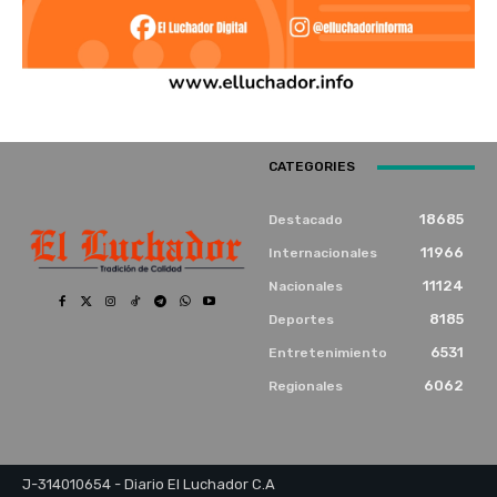
CATEGORIES
18685
Destacado
11966
Internacionales
11124
Nacionales
8185
Deportes
6531
Entretenimiento
6062
Regionales
J-314010654 - Diario El Luchador C.A