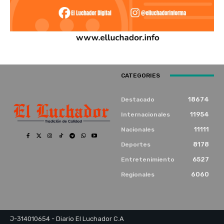
CATEGORIES
18674
Destacado
11954
Internacionales
11111
Nacionales
8178
Deportes
6527
Entretenimiento
6060
Regionales
J-314010654 - Diario El Luchador C.A