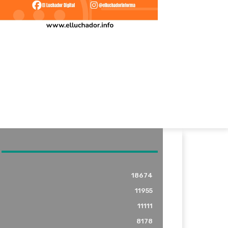
18674
11955
11111
8178