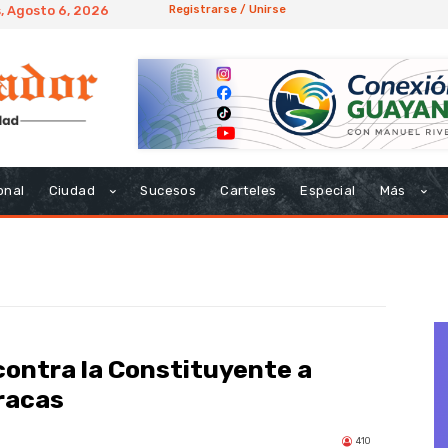
, Agosto 6, 2026
Registrarse / Unirse
onal
Ciudad
Sucesos
Carteles
Especial
Más
contra la Constituyente a
racas
410