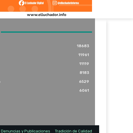
18683
11961
11119
8183
o
6529
6061
Denuncias y Publicaciones
Tradición de Calidad