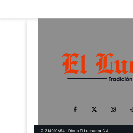
J-314010654 - Diario El Luchador C.A