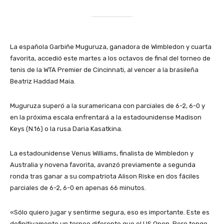
La española Garbiñe Muguruza, ganadora de Wimbledon y cuarta
favorita, accedió este martes a los octavos de final del torneo de
tenis de la WTA Premier de Cincinnati, al vencer a la brasileña
Beatriz Haddad Maia.
Muguruza superó a la suramericana con parciales de 6-2, 6-0 y
en la próxima escala enfrentará a la estadounidense Madison
Keys (N.16) o la rusa Daria Kasatkina.
La estadounidense Venus Williams, finalista de Wimbledon y
Australia y novena favorita, avanzó previamente a segunda
ronda tras ganar a su compatriota Alison Riske en dos fáciles
parciales de 6-2, 6-0 en apenas 66 minutos.
«Sólo quiero jugar y sentirme segura, eso es importante. Este es
definitivamente un torneo diferente que el US Open. Pero tengo