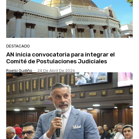
DESTACADO
AN inicia convocatoria para integrar el
Comité de Postulaciones Judiciales
Roelsi Gudiño
-
24 De Abril De 2026