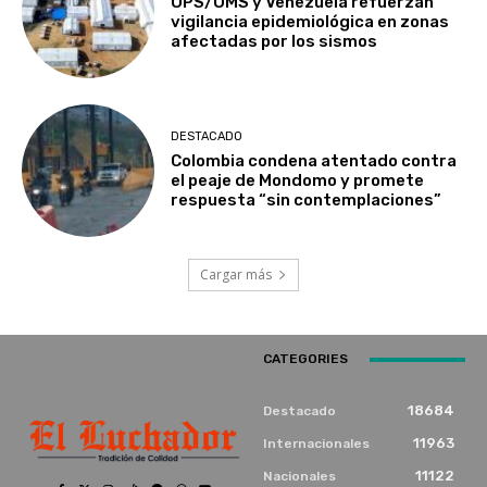
OPS/OMS y Venezuela refuerzan
vigilancia epidemiológica en zonas
afectadas por los sismos
DESTACADO
Colombia condena atentado contra
el peaje de Mondomo y promete
respuesta “sin contemplaciones”
Cargar más
CATEGORIES
18684
Destacado
11963
Internacionales
11122
Nacionales