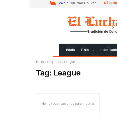
C
Sábado
26.1
Ciudad Bolivar
Inicio
País
Internaci
Inicio
Etiquetas
League
Tag:
League
No hay publicaciones para mostrar