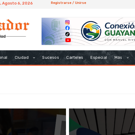
, Agosto 6, 2026
Registrarse / Unirse
onal
Ciudad
Sucesos
Carteles
Especial
Más