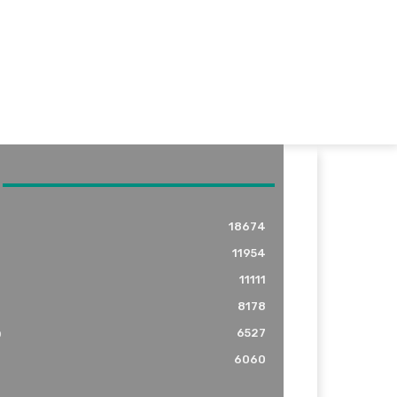
18674
11954
11111
8178
o
6527
6060