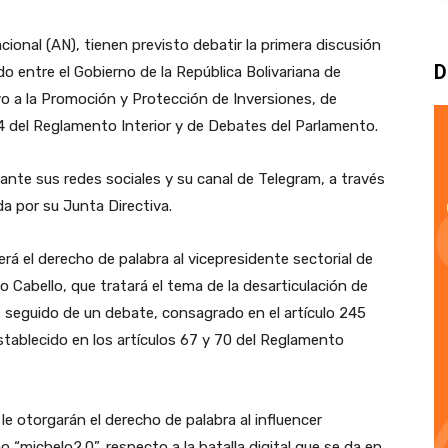
ional (AN), tienen previsto debatir la primera discusión
D
o entre el Gobierno de la República Bolivariana de
vo a la Promoción y Protección de Inversiones, de
04 del Reglamento Interior y de Debates del Parlamento.
iante sus redes sociales y su canal de Telegram, a través
a por su Junta Directiva.
á el derecho de palabra al vicepresidente sectorial de
 Cabello, que tratará el tema de la desarticulación de
a, seguido de un debate, consagrado en el artículo 245
stablecido en los artículos 67 y 70 del Reglamento
le otorgarán el derecho de palabra al influencer
“michelo2.0”, respecto a la batalla digital que se da en