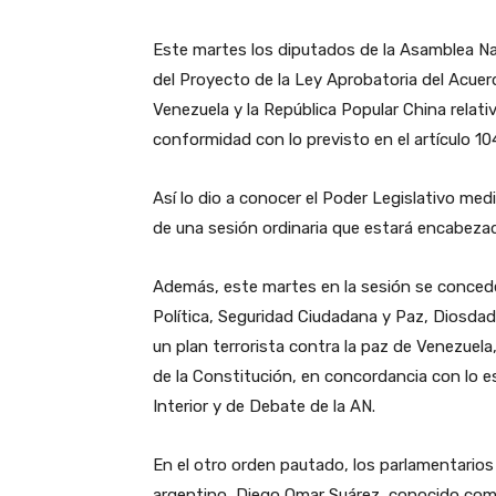
Este martes los diputados de la Asamblea Nac
del Proyecto de la Ley Aprobatoria del Acuerd
Venezuela y la República Popular China relati
conformidad con lo previsto en el artículo 1
Así lo dio a conocer el Poder Legislativo med
de una sesión ordinaria que estará encabezad
Además, este martes en la sesión se conceder
Política, Seguridad Ciudadana y Paz, Diosdado
un plan terrorista contra la paz de Venezuel
de la Constitución, en concordancia con lo e
Interior y de Debate de la AN.
En el otro orden pautado, los parlamentarios 
argentino, Diego Omar Suárez, conocido como 