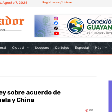
s, Agosto 7, 2026
Registrarse / Unirse
onal
Ciudad
Sucesos
Carteles
Especial
Más
ey sobre acuerdo de
ela y China
459