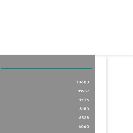
18680
11957
11116
8180
o
6528
6060