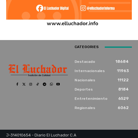
CATEGORIES
18684
Destacado
11963
Internacionales
11122
Nacionales
8184
Deportes
6529
Entretenimiento
6062
Regionales
J-314010654 - Diario El Luchador C.A