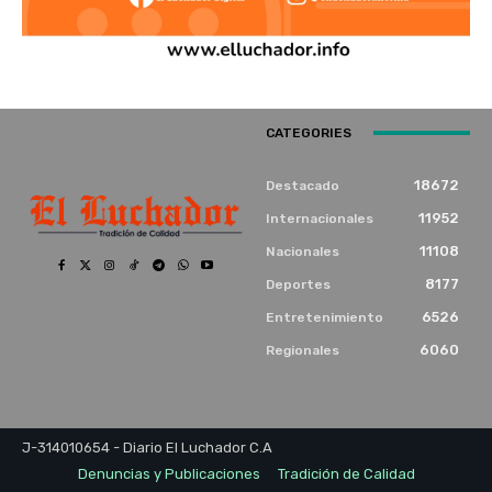
CATEGORIES
18672
Destacado
11952
Internacionales
11108
Nacionales
8177
Deportes
6526
Entretenimiento
6060
Regionales
J-314010654 - Diario El Luchador C.A
Denuncias y Publicaciones
Tradición de Calidad