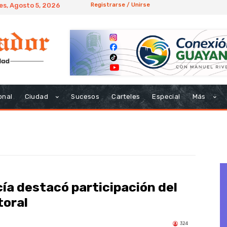
es, Agosto 5, 2026
Registrarse / Unirse
onal
Ciudad
Sucesos
Carteles
Especial
Más
ía destacó participación del
toral
324