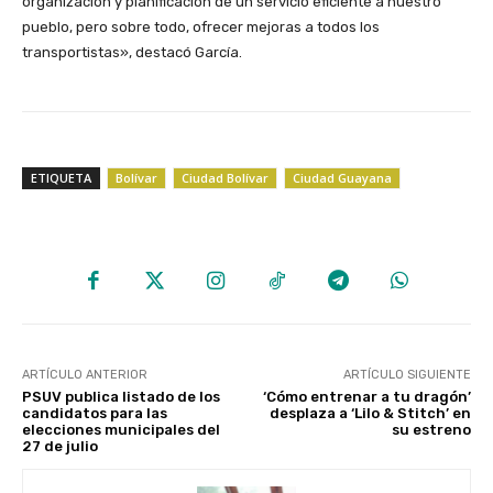
organización y planificación de un servicio eficiente a nuestro
pueblo, pero sobre todo, ofrecer mejoras a todos los
transportistas», destacó García.
ETIQUETA
Bolívar
Ciudad Bolívar
Ciudad Guayana
ARTÍCULO ANTERIOR
ARTÍCULO SIGUIENTE
PSUV publica listado de los
‘Cómo entrenar a tu dragón’
candidatos para las
desplaza a ‘Lilo & Stitch’ en
elecciones municipales del
su estreno
27 de julio