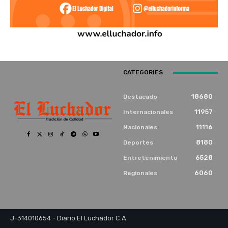
CATEGORIES
18680
Destacado
11957
Internacionales
11116
Nacionales
8180
Deportes
6528
Entretenimiento
6060
Regionales
J-314010654 - Diario El Luchador C.A