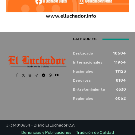
CATEGORIES
18684
Destacado
11964
Internacionales
11123
Nacionales
8184
Deportes
6530
Entretenimiento
6062
Regionales
J-314010654 - Diario El Luchador C.A
Denuncias y Publicaciones
Tradición de Calidad