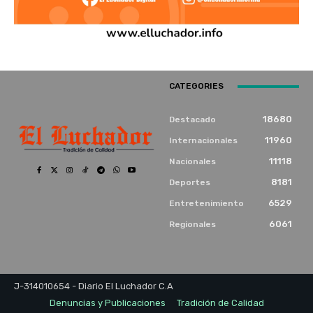
CATEGORIES
18680
Destacado
11960
Internacionales
11118
Nacionales
8181
Deportes
6529
Entretenimiento
6061
Regionales
J-314010654 - Diario El Luchador C.A
Denuncias y Publicaciones
Tradición de Calidad