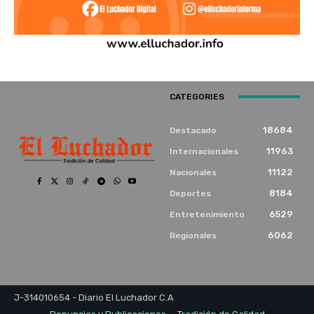
CATEGORIES
18684
Destacado
11963
Internacionales
11122
Nacionales
8184
Deportes
6529
Entretenimiento
6062
Regionales
J-314010654 - Diario El Luchador C.A