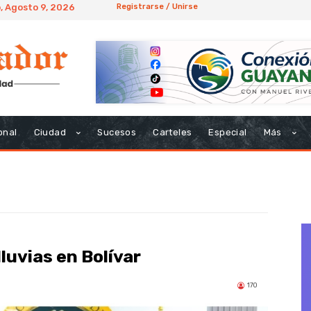
 Agosto 9, 2026
Registrarse / Unirse
onal
Ciudad
Sucesos
Carteles
Especial
Más
lluvias en Bolívar
170