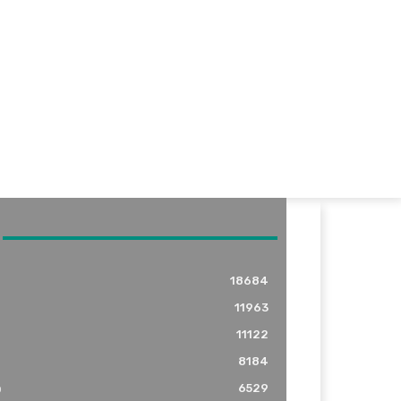
18684
11963
11122
8184
o
6529