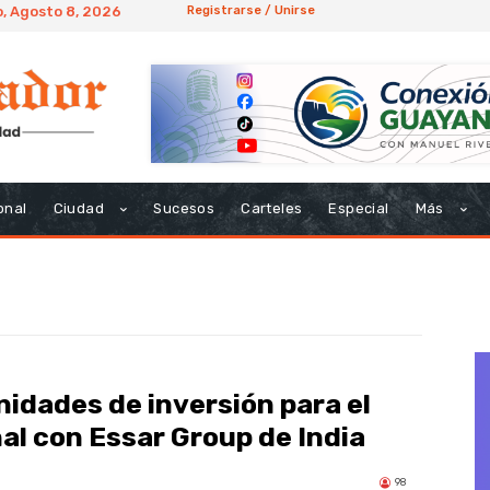
, Agosto 8, 2026
Registrarse / Unirse
onal
Ciudad
Sucesos
Carteles
Especial
Más
idades de inversión para el
al con Essar Group de India
98