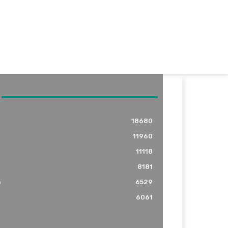
18680
11960
11118
8181
o
6529
6061