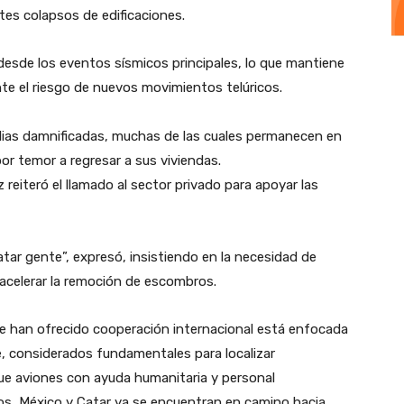
tes colapsos de edificaciones.
 desde los eventos sísmicos principales, lo que mantiene
ante el riesgo de nuevos movimientos telúricos.
ilias damnificadas, muchas de las cuales permanecen en
or temor a regresar a sus viviendas.
 reiteró el llamado al sector privado para apoyar las
scatar gente”, expresó, insistiendo en la necesidad de
acelerar la remoción de escombros.
s que han ofrecido cooperación internacional está enfocada
e, considerados fundamentales para localizar
que aviones con ayuda humanitaria y personal
os, México y Catar ya se encuentran en camino hacia