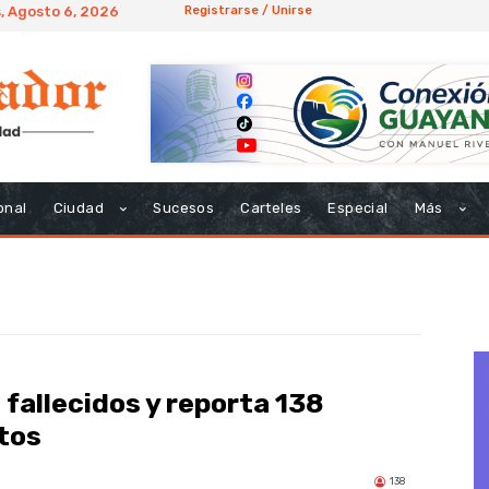
, Agosto 6, 2026
Registrarse / Unirse
onal
Ciudad
Sucesos
Carteles
Especial
Más
 fallecidos y reporta 138
otos
138