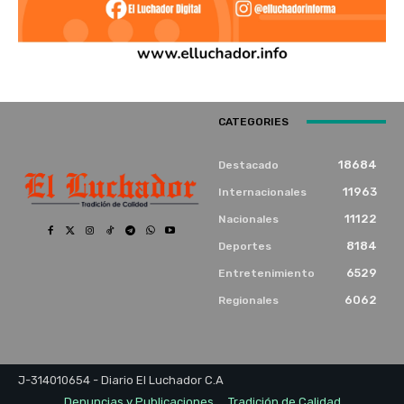
CATEGORIES
18684
Destacado
11963
Internacionales
11122
Nacionales
8184
Deportes
6529
Entretenimiento
6062
Regionales
J-314010654 - Diario El Luchador C.A
Denuncias y Publicaciones
Tradición de Calidad