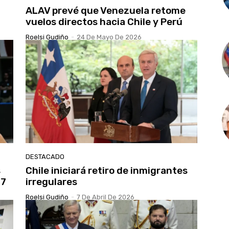
ALAV prevé que Venezuela retome
vuelos directos hacia Chile y Perú
Roelsi Gudiño
-
24 De Mayo De 2026
DESTACADO
s
Chile iniciará retiro de inmigrantes
27
irregulares
Roelsi Gudiño
-
7 De Abril De 2026