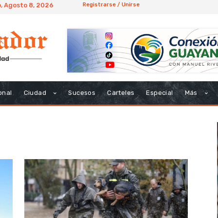
, Agosto 8, 2026
Registrarse / Unirse
onal
Ciudad
Sucesos
Carteles
Especial
Más