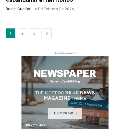
«abandonar el territorio»
Roelsi Gudiño
-
6 De Febrero De 2026
1
2
3
- Advertisement -