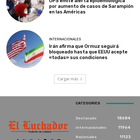
OPS emite alerta epidemiológica
por aumento de casos de Sarampión
en las Américas
INTERNACIONALES
Irán afirma que Ormuz seguirá
bloqueado hasta que EEUU acepte
«todas» sus condiciones
Cargar más
CATEGORIES
18684
Destacado
11964
Internacionales
11123
Nacionales