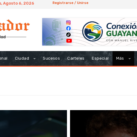
, Agosto 6, 2026
Registrarse / Unirse
onal
Ciudad
Sucesos
Carteles
Especial
Más