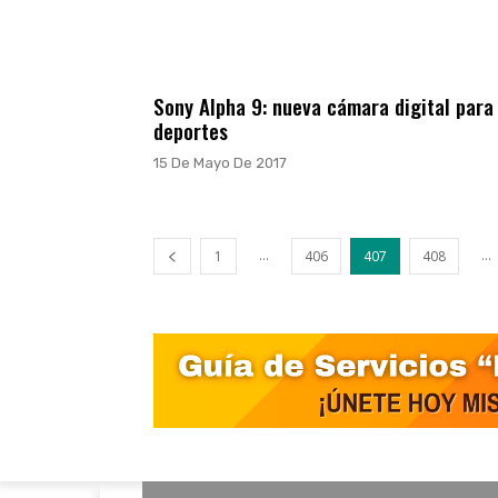
Sony Alpha 9: nueva cámara digital para
deportes
15 De Mayo De 2017
...
...
1
406
407
408