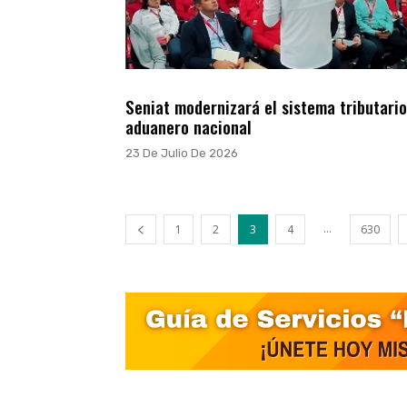
Seniat modernizará el sistema tributario
aduanero nacional
23 De Julio De 2026
...
1
2
3
4
630