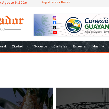
, Agosto 8, 2026
Registrarse / Unirse
onal
Ciudad
Sucesos
Carteles
Especial
Más