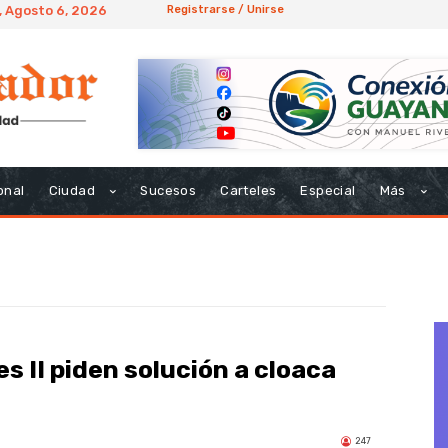
, Agosto 6, 2026
Registrarse / Unirse
onal
Ciudad
Sucesos
Carteles
Especial
Más
s II piden solución a cloaca
247