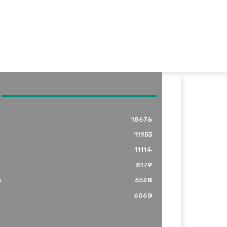
18676
11955
11114
8179
o
6528
6060