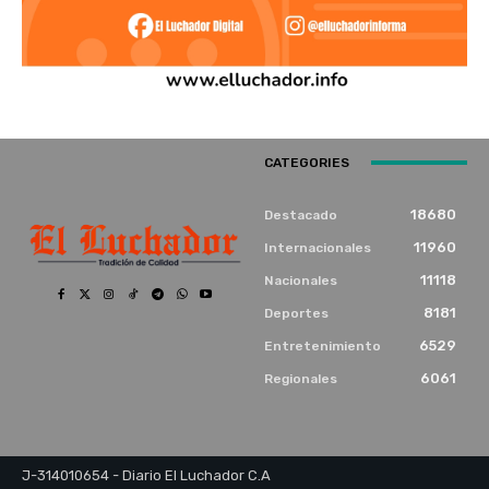
CATEGORIES
18680
Destacado
11960
Internacionales
11118
Nacionales
8181
Deportes
6529
Entretenimiento
6061
Regionales
J-314010654 - Diario El Luchador C.A