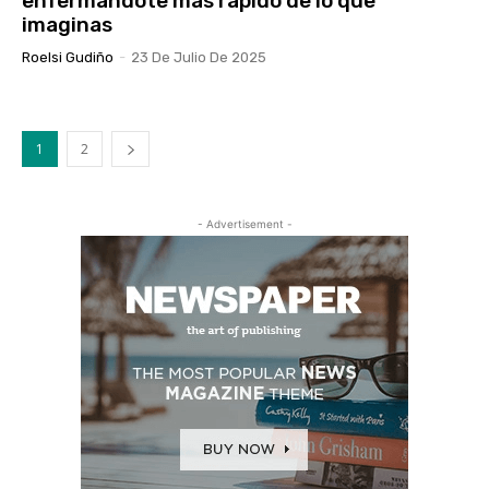
enfermándote más rápido de lo que
imaginas
Roelsi Gudiño
-
23 De Julio De 2025
1
2
- Advertisement -