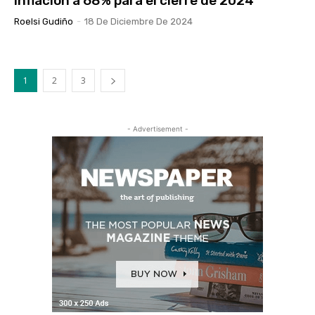
inflación a 68% para el cierre de 2024
Roelsi Gudiño
-
18 De Diciembre De 2024
1
2
3
- Advertisement -