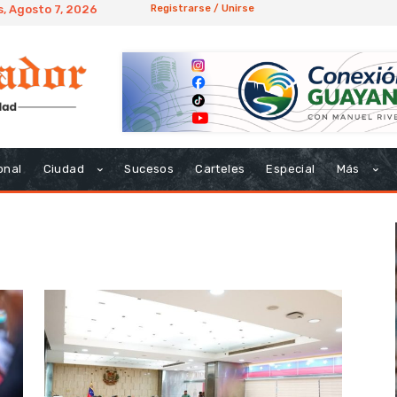
s, Agosto 7, 2026
Registrarse / Unirse
onal
Ciudad
Sucesos
Carteles
Especial
Más