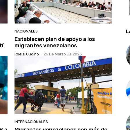
L
NACIONALES
Establecen plan de apoyo a los
tí
migrantes venezolanos
Roelsi Gudiño
-
26 De Marzo De 2025
INTERNACIONALES
S a
Migrantes venezolanos con más de