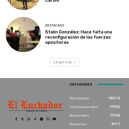
Caroní
DESTACADO
Stalin González: Hace falta una
reconfiguración de las fuerzas
opositoras
Cargar más
CATEGORIES
18672
Destacado
11952
Internacionales
11108
Nacionales
8177
Deportes