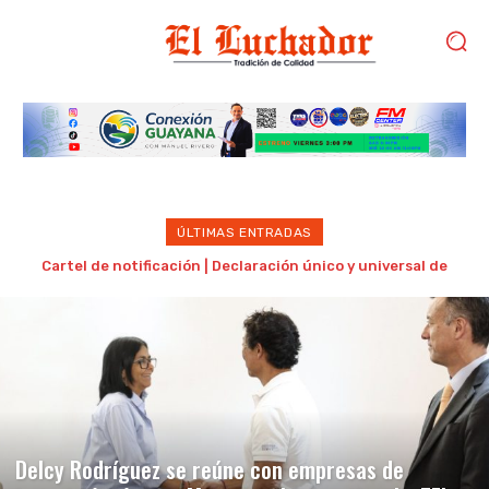
ÚLTIMAS ENTRADAS
Gilberto Correa denuncia que otorgaron «libertad plena» a
la mujer acusada de intentar matarlo
Delcy Rodríguez se reúne con empresas de