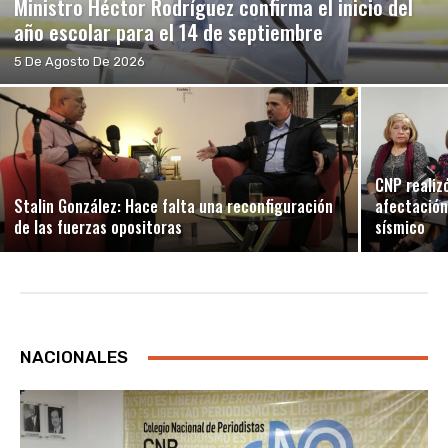
Ministro Héctor Rodríguez confirma el inicio del
año escolar para el 14 de septiembre
5 De Agosto De 2026
CNP realiz
Stalin González: Hace falta una reconfiguración
afectación
de las fuerzas opositoras
sísmico
NACIONALES