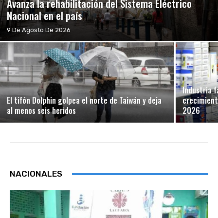
Avanza la rehabilitación del Sistema Eléctrico
Nacional en el país
9 De Agosto De 2026
Industria 
El tifón Dolphin golpea el norte de Taiwán y deja
crecimient
al menos seis heridos
2026
NACIONALES