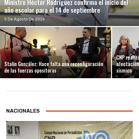
Ministro Héctor Rodríguez confirma el inicio del
año escolar para el 14 de septiembre
5 De Agosto De 2026
CNP realiz
Stalin González: Hace falta una reconfiguración
afectación
de las fuerzas opositoras
sísmico
NACIONALES