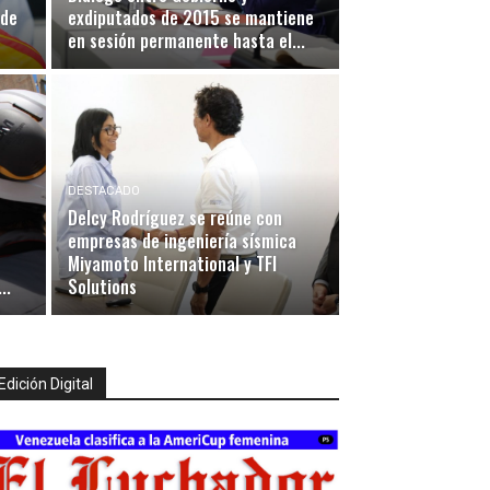
 de
exdiputados de 2015 se mantiene
en sesión permanente hasta el...
DESTACADO
Delcy Rodríguez se reúne con
empresas de ingeniería sísmica
Miyamoto International y TFI
..
Solutions
Edición Digital