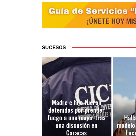
SUCESOS
Madre e hijo fueron
detenidos por prender
fuego a una mujer tras
Halla
una discusión en
modelo
Caracas
Luc