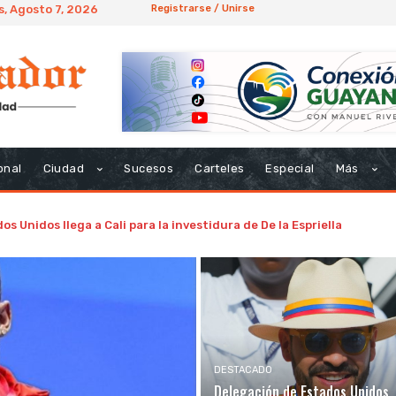
s, Agosto 7, 2026
Registrarse / Unirse
onal
Ciudad
Sucesos
Carteles
Especial
Más
s Unidos llega a Cali para la investidura de De la Espriella
DESTACADO
Delegación de Estados Unidos