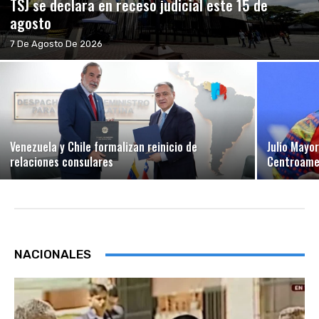
TSJ se declara en receso judicial este 15 de
agosto
7 De Agosto De 2026
Venezuela y Chile formalizan reinicio de
Julio Mayo
relaciones consulares
Centroamer
NACIONALES