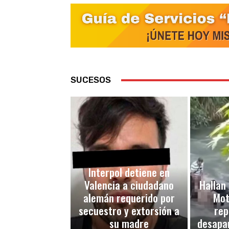
SUCESOS
Interpol detiene en
Valencia a ciudadano
Hallan 
alemán requerido por
Mot
secuestro y extorsión a
rep
su madre
desapar