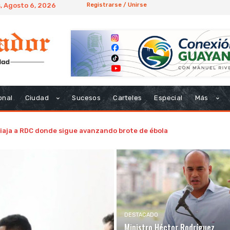
, Agosto 6, 2026
Registrarse / Unirse
onal
Ciudad
Sucesos
Carteles
Especial
Más
viaja a RDC donde sigue avanzando brote de ébola
DESTACADO
Ministro Héctor Rodríguez