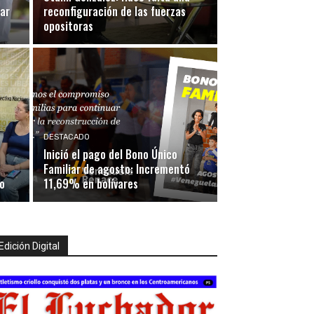
lar
reconfiguración de las fuerzas
opositoras
DESTACADO
Inició el pago del Bono Único
Familiar de agosto: Incrementó
o
11,69% en bolívares
Edición Digital