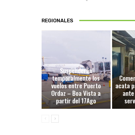
REGIONALES
Suspenderán
temporalmente los
Comerc
vuelos entre Puerto
acata p
Ordaz – Boa Vista a
ante
partir del 17Ago
serv