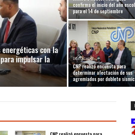
confirma el inicio del año esco
para el 14 de septiembre
 energéticas con la
para impulsar la
DESTACADO
CNP realizó encuesta para
determinar afectación de sus
agremiados por doblete sísmic
CNP realizó encuesta para