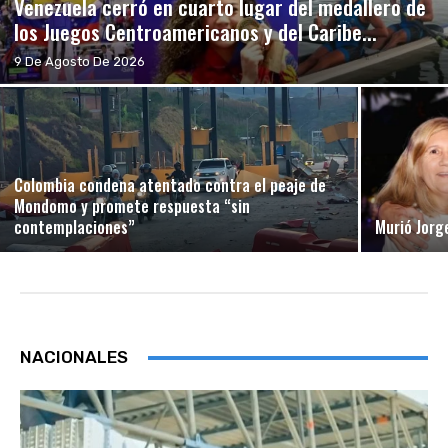
Venezuela cerró en cuarto lugar del medallero de
los Juegos Centroamericanos y del Caribe...
9 De Agosto De 2026
Colombia condena atentado contra el peaje de
Mondomo y promete respuesta “sin
contemplaciones”
Murió Jorg
NACIONALES