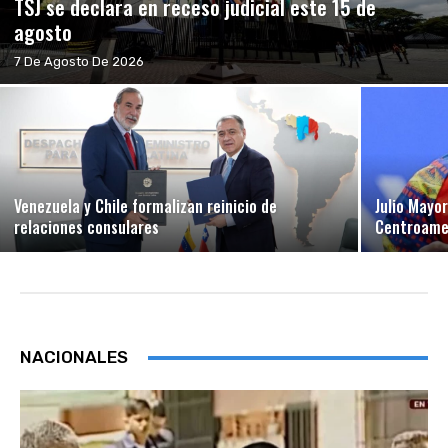
TSJ se declara en receso judicial este 15 de
agosto
7 De Agosto De 2026
Venezuela y Chile formalizan reinicio de
Julio Mayo
relaciones consulares
Centroamer
NACIONALES